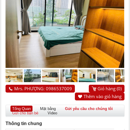
Mrs. PHƯỢNG: 0986537009
Giỏ hàng (
0
)
Thêm vào giỏ hàng
Tổng Quan
Mặt bằng
Gửi yêu cầu cho chúng tôi
Gửi cho bạn bè
Video
Thông tin chung