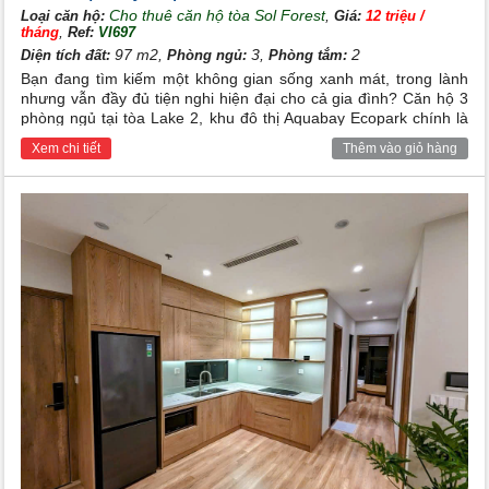
Cho thuê căn hộ tòa Sol Forest
,
Loại căn hộ:
Giá:
12 triệu /
,
tháng
Ref:
VI697
97 m2,
3,
2
Diện tích đất:
Phòng ngủ:
Phòng tắm:
Bạn đang tìm kiếm một không gian sống xanh mát, trong lành
nhưng vẫn đầy đủ tiện nghi hiện đại cho cả gia đình? Căn hộ 3
phòng ngủ tại tòa Lake 2, khu đô thị Aquabay Ecopark chính là
sự lựa chọn hoàn hảo, đáp ứng trọn vẹn mọi tiêu chuẩn về một
Xem chi tiết
Thêm vào giỏ hàng
tổ ấm lý tưởng.