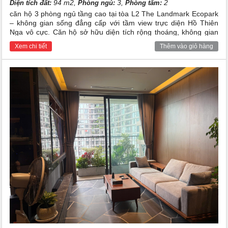
94 m2,
3,
2
Diện tích đất:
Phòng ngủ:
Phòng tắm:
căn hộ 3 phòng ngủ tầng cao tại tòa L2 The Landmark Ecopark
– không gian sống đẳng cấp với tầm view trực diện Hồ Thiên
Nga vô cực. Căn hộ sở hữu diện tích rộng thoáng, không gian
lộng gió và được trang bị hệ thống full nội thất hiện đại, sang
Xem chi tiết
Thêm vào giỏ hàng
trọng. Tận hưởng trọn vẹn cuộc sống chuẩn resort 5 sao giữa
đại đô thị xanh!