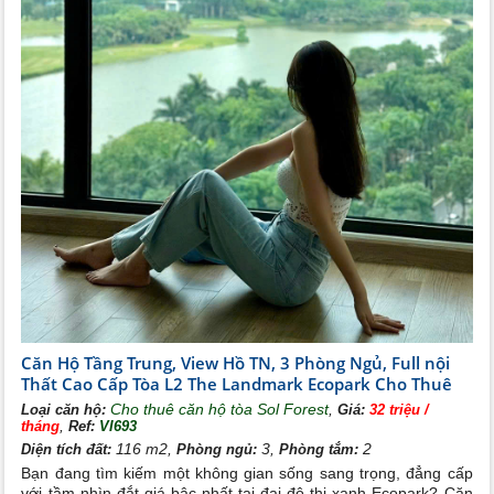
Căn Hộ Tầng Trung, View Hồ TN, 3 Phòng Ngủ, Full nội
Thất Cao Cấp Tòa L2 The Landmark Ecopark Cho Thuê
Cho thuê căn hộ tòa Sol Forest
,
Loại căn hộ:
Giá:
32 triệu /
,
tháng
Ref:
VI693
116 m2,
3,
2
Diện tích đất:
Phòng ngủ:
Phòng tắm:
Bạn đang tìm kiếm một không gian sống sang trọng, đẳng cấp
với tầm nhìn đắt giá bậc nhất tại đại đô thị xanh Ecopark? Căn