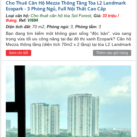
Cho Thuê Căn Hộ Mezza Thông Tầng Tòa L2 Landmark
Ecopark - 3 Phòng Ngủ, Full Nội Thất Cao Cấp
Cho thuê căn hộ tòa Sol Forest
,
Loại căn hộ:
Giá:
33 triệu /
,
tháng
Ref:
VI694
70 m2,
3,
3
Diện tích đất:
Phòng ngủ:
Phòng tắm:
Bạn đang tìm kiếm một không gian sống "độc bản", vừa sang
trọng vừa tối ưu công năng tại đại đô thị xanh Ecopark? Căn hộ
Mezza thông tầng (diện tích 70m2 x 2 tầng) tại tòa L2 Landmark
Ecopark chính là "siêu phẩm" dành riêng cho bạn. Với thiết kế
Xem chi tiết
Thêm vào giỏ hàng
thông tầng độc đáo, căn hộ sở hữu 3 phòng ngủ riêng biệt cùng
hệ thống full nội thất cao cấp, mang đến trải nghiệm sống chuẩn
resort 5 sao ngay giữa lòng thành phố xanh.