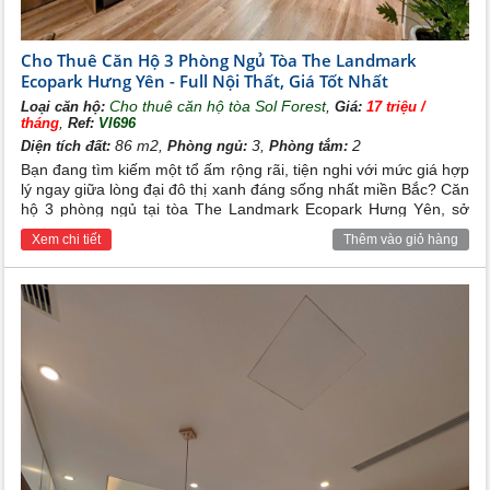
Cho Thuê Căn Hộ 3 Phòng Ngủ Tòa The Landmark
Ecopark Hưng Yên - Full Nội Thất, Giá Tốt Nhất
Cho thuê căn hộ tòa Sol Forest
,
Loại căn hộ:
Giá:
17 triệu /
,
tháng
Ref:
VI696
86 m2,
3,
2
Diện tích đất:
Phòng ngủ:
Phòng tắm:
Bạn đang tìm kiếm một tổ ấm rộng rãi, tiện nghi với mức giá hợp
lý ngay giữa lòng đại đô thị xanh đáng sống nhất miền Bắc? Căn
hộ 3 phòng ngủ tại tòa The Landmark Ecopark Hưng Yên, sở
hữu hệ thống full nội thất hiện đại cùng mức giá tốt nhất thị
Xem chi tiết
Thêm vào giỏ hàng
trường chính là sự lựa chọn không thể bỏ lỡ dành cho gia đình
bạn.