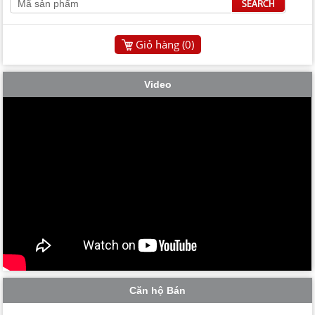
Giỏ hàng (
0
)
Video
Căn hộ Bán