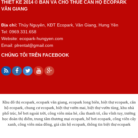
THIẾT KẾ 2014 ©
BÁN VÀ CHO THUÊ CĂN HỘ ECOPARK
VĂN GIANG
Địa chỉ:
Thủy Nguyên, KĐT Ecopark, Văn Giang, Hưng Yên
Tel: 0969.331.658
Website: ecopark-hungyen.com
Email:
plrental@gmail.com
CHÚNG TÔI TRÊN FACEBOOK
Khu đô thị ecopark, ecopark văn giang, ecopark long biên, biệt thự ecopark, căn
hộ ecopark, chung cư ecopark, biệt thự vườn mai, biệt thự vườn tùng, khu nhà
phố trúc, bể bơi ngoài trời, công viên mùa hè, cầu thanh trì, cầu vĩnh tuy, trường
học đoàn thị điểm, trung tâm thương mại ecopark, bể bơi ecopark, công viên cây
xanh, công viên mùa đông, giá căn hộ ecopark, thông tin biệt thự ecopark