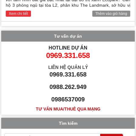
hộ 3 phòng ngủ tại tòa L2, phân khu The Landmark, sở hữu vị
trí tầng trung lý tưởng cùng tầm view trực diện Hồ Thiên Nga
Xem chi tiết
Thêm vào giỏ hàng
thơ mộng và hệ thống nội thất full nội thất cao cấp chính là lựa
chọn hoàn hảo cho gia đình hoặc các chuyên gia nước ngoài.
Tư vấn dự án
HOTLINE DỰ ÁN
0969.331.658
LIÊN HỆ QUẢN LÝ
0969.331.658
0988.262.949
0986537009
TƯ VẤN MUA/THUÊ QUA MẠNG
Tìm kiếm