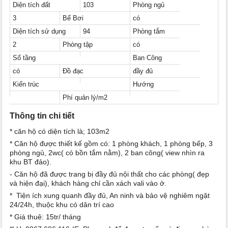
Diện tích đất
103
Phòng ngủ
3
Bể Bơi
có
Diện tích sử dụng
94
Phòng tắm
2
Phòng tập
có
Số tầng
Ban Công
có
Đồ đạc
đầy đủ
Kiến trúc
Hướng
Phí quản lý/m2
Thông tin chi tiết
* căn hộ có diện tích là; 103m2
* Căn hộ được thiết kế gồm có: 1 phòng khách, 1 phòng bếp, 3
phòng ngủ, 2wc( có bồn tắm nằm), 2 ban công( view nhìn ra
khu BT đảo).
- Căn hộ đã được trang bị đầy đủ nội thất cho các phòng( đẹp
và hiện đại), khách hàng chỉ cần xách vali vào ở.
* Tiện ích xung quanh đầy đủ, An ninh và bảo vệ nghiêm ngặt
24/24h, thuộc khu có dân trí cao
* Giá thuê: 15tr/ tháng