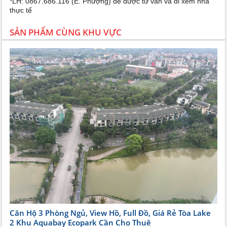
*LH: 0867.686.116 (E. Phượng) để được tư vấn và đi xem nhà
thực tế
SẢN PHẨM CÙNG KHU VỰC
Căn Hộ 3 Phòng Ngủ, View Hồ, Full Đồ, Giá Rẻ Tòa Lake
2 Khu Aquabay Ecopark Cần Cho Thuê