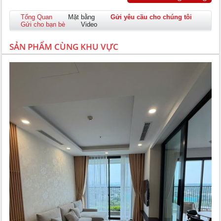
Tổng Quan
Mặt bằng
Gửi yêu cầu cho chúng tôi
Gửi cho bạn bè
Video
SẢN PHẨM CÙNG KHU VỰC