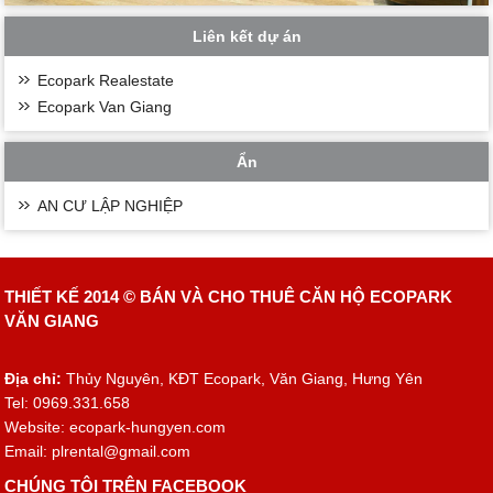
Liên kết dự án
Ecopark Realestate
Ecopark Van Giang
Ẩn
AN CƯ LẬP NGHIỆP
THIẾT KẾ 2014 ©
BÁN VÀ CHO THUÊ CĂN HỘ ECOPARK
VĂN GIANG
Địa chỉ:
Thủy Nguyên, KĐT Ecopark, Văn Giang, Hưng Yên
Tel: 0969.331.658
Website: ecopark-hungyen.com
Email:
plrental@gmail.com
CHÚNG TÔI TRÊN FACEBOOK