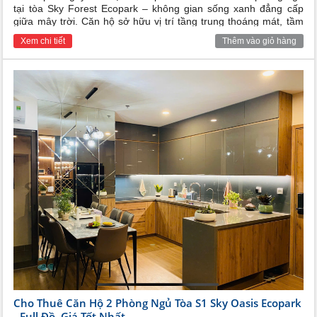
tại tòa Sky Forest Ecopark – không gian sống xanh đẳng cấp
giữa mây trời. Căn hộ sở hữu vị trí tầng trung thoáng mát, tầm
view biệt thự đảo triệu đô thơ mộng cùng nội thất full nội thất
Xem chi tiết
Thêm vào giỏ hàng
đẹp sang trọng, hiện đại. Rất phù hợp cho hộ gia đình hoặc các
chuyên gia nước ngoài.
Cho Thuê Căn Hộ 2 Phòng Ngủ Tòa S1 Sky Oasis Ecopark
- Full Đồ, Giá Tốt Nhất