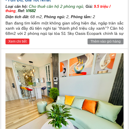
Cho thuê căn hộ 2 phòng ngủ
,
Loại căn hộ:
Giá:
9.5 triệu /
,
tháng
Ref:
VI682
68 m2,
2,
2
Diện tích đất:
Phòng ngủ:
Phòng tắm:
Bạn đang tìm kiếm một không gian sống hiện đại, ngập tràn sắc
xanh và đầy đủ tiện nghi tại “thành phố triệu cây xanh”? Căn hộ
68m2 với 2 phòng ngủ tại tòa S1 Sky Oasis Ecopark chính là sự
lựa chọn hoàn hảo, đáp ứng trọn vẹn tiêu chuẩn sống sang với
Xem chi tiết
Thêm vào giỏ hàng
mức giá cho thuê tốt nhất thị trường.