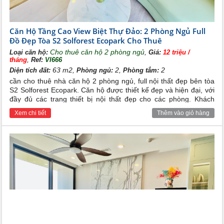
Căn Hộ Tầng Cao View Biệt Thự Đảo: 2 Phòng Ngủ Full
Đồ Đẹp Tòa S2 Solforest Ecopark Cho Thuê
Cho thuê căn hộ 2 phòng ngủ
,
Loại căn hộ:
Giá:
12 triệu /
,
tháng
Ref:
VI666
63 m2,
2,
2
Diện tích đất:
Phòng ngủ:
Phòng tắm:
cần cho thuê nhà căn hộ 2 phòng ngủ, full nội thất đẹp bên tòa
S2 Solforest Ecopark. Căn hộ được thiết kế đẹp và hiện đại, với
đầy đủ các trang thiết bị nội thất đẹp cho các phòng. Khách
hàng chỉ việc mang đồ cá nhân chuyển vào ở. Rất thích hợp cho
Xem chi tiết
Thêm vào giỏ hàng
các cặp vợ chồng trẻ, gia đình nhỏ hoặc chuyên gia nước ngoài
sinh sống và làm việc.