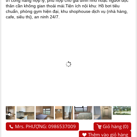
trí công năng hợp lý, phù hợp cho gia đình nhỏ hoặc người độc
thân cần không gian thoải mái.Tiện ích nội khu: Hồ bơi tiêu
chuẩn, phòng gym hiện đại, khu shophouse dịch vụ (nhà hàng,
cafe, siêu thị), an ninh 24/7.
Mrs. PHƯỢNG: 0986537009
Giỏ hàng (
0
)
Thêm vào giỏ hàng