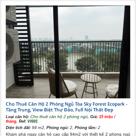
hảo dành cho bạn.
Cho Thuê Căn Hộ 2 Phòng Ngủ Tòa Sky Forest Ecopark -
Tầng Trung, View Biệt Thự Đảo, Full Nội Thất Đẹp
Cho thuê căn hộ 2 phòng ngủ
,
Loại căn hộ:
Giá:
15 triệu /
,
tháng
Ref:
VI691
94 m2,
2,
2
Diện tích đất:
Phòng ngủ:
Phòng tắm:
Khám phá ngay căn hộ cao cấp 94m2 với thiết kế 2 phòng ngủ