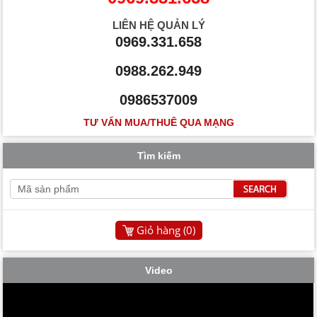
LIÊN HỆ QUẢN LÝ
0969.331.658
0988.262.949
0986537009
TƯ VẤN MUA/THUÊ QUA MẠNG
Tìm kiếm
Giỏ hàng (
0
)
Video