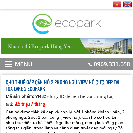
MENU
0969.331.658
CHO THUÊ GẤP CĂN HỘ 2 PHÒNG NGỦ VIEW HỒ CỰC ĐẸP TẠI
TÒA LAKE 2 ECOPARK
Mã sản phẩm: VI482
(dùng ID để liên hệ với chúng tôi)
9.5 triệu / tháng
Giá:
Căn hộ được thiết kế đẹp và hợp lý. với 1 phòng khách+ bếp, 2
phòng ngủ, 2wc, 2 ban công ( view hồ ). Căn hộ sở hữu tầm
nhìn trực diện ra hồ Thiên Nga thơ mộng, mang lại không gian
sống thư giãn, trong lành và cảnh quan tuyệt đẹp mỗi ngày.Bố