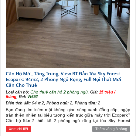
Căn Hộ Mới, Tầng Trung, View BT Đảo Tòa Sky Forest
Ecopark: 94m2, 2 Phòng Ngủ Rộng, Full Nội Thất Mới
Cần Cho Thuê
Cho thuê căn hộ 2 phòng ngủ
,
Loại căn hộ:
Giá:
15 triệu /
,
tháng
Ref:
VI692
94 m2,
2,
2
Diện tích đất:
Phòng ngủ:
Phòng tắm:
Bạn đang tìm kiếm một không gian sống xanh đẳng cấp, ngập
tràn thiên nhiên tại biểu tượng kiến trúc giữa mây trời Ecopark?
Căn hộ 94m2 thiết kế 2 phòng ngủ rộng tại tòa Sky Forest
Ecopark, sở hữu vị trí tầng trung lý tưởng, tầm view biệt thự đảo
Xem chi tiết
Thêm vào giỏ hàng
triệu đô cùng nội thất full đồ mới đẹp chính là chốn an cư hoàn