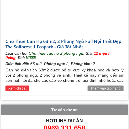
Cho Thuê Căn Hộ 63m2, 2 Phòng Ngủ Full Nội Thất Đẹp
Tòa Solforest 1 Ecopark - Giá Tốt Nhất
Cho thuê căn hộ 2 phòng ngủ
,
Loại căn hộ:
Giá:
12 triệu /
,
tháng
Ref:
VI665
63 m2,
2,
2
Diện tích đất:
Phòng ngủ:
Phòng tắm:
Căn hộ diện tích 63m2 được bố trí cực kỳ khoa học và hợp lý
với 2 phòng ngủ, 2 phòng vệ sinh. Thiết kế này mang đến sự
tiện nghi tối đa cho các cặp vợ chồng trẻ, gia đình nhỏ hoặc các
chuyên gia đang làm việc tại khu vực lân cận. Không gian phòng
Xem chi tiết
Thêm vào giỏ hàng
khách và bếp thông thoáng, ngập tràn ánh sáng tự nhiên.
Tư vấn dự án
HOTLINE DỰ ÁN
0969.331.658