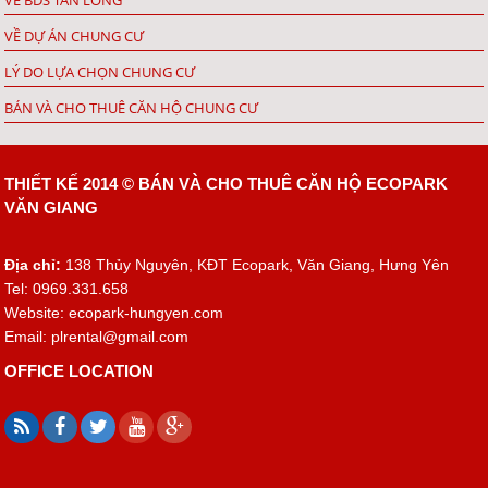
VỀ BDS TÂN LONG
VỀ DỰ ÁN CHUNG CƯ
LÝ DO LỰA CHỌN CHUNG CƯ
BÁN VÀ CHO THUÊ CĂN HỘ CHUNG CƯ
THIẾT KẾ 2014 ©
BÁN VÀ CHO THUÊ CĂN HỘ ECOPARK
VĂN GIANG
Địa chỉ:
138 Thủy Nguyên, KĐT Ecopark, Văn Giang, Hưng Yên
Tel: 0969.331.658
Website: ecopark-hungyen.com
Email:
plrental@gmail.com
OFFICE LOCATION