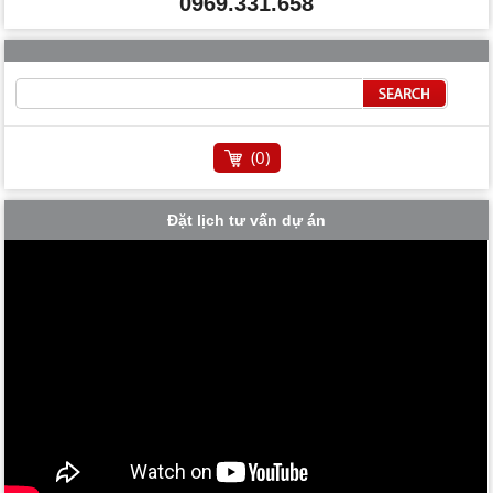
0969.331.658
(
0
)
Đặt lịch tư vấn dự án